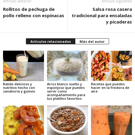
Artículo anterior
Artículo siguiente
Rollitos de pechuga de
Salsa rosa casera
pollo relleno con espinacas
tradicional para ensaladas
y picaderas
Artículos relacionados
Más del autor
Batido delicioso y
Arroz blanco suelto y
Recetas que puedes
nutritivo hecho con
esponjoso que puedes
hacer en la freidora de
zanahoria y guineo
servir como
aire
acompañamiento para
tus platillos favoritos