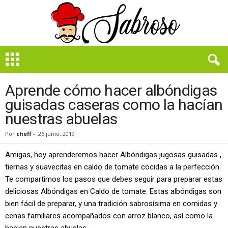
B
i
e
n
Aprende cómo hacer albóndigas
S
guisadas caseras como la hacían
a
nuestras abuelas
b
r
Por
cheff
-
26 junio, 2019
o
s
Amigas, hoy aprenderemos hacer Albóndigas jugosas guisadas ,
o
tiernas y suavecitas en caldo de tomate cocidas a la perfección.
Te compartimos los pasos que debes seguir para preparar estas
deliciosas Albóndigas en Caldo de tomate. Estas albóndigas son
bien fácil de preparar, y una tradición sabrosísima en comidas y
cenas familiares acompañados con arroz blanco, así como la