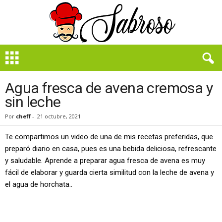
B
i
e
n
Agua fresca de avena cremosa y
S
sin leche
a
b
Por
cheff
-
21 octubre, 2021
r
o
Te compartimos un video de una de mis recetas preferidas, que
s
preparó diario en casa, pues es una bebida deliciosa, refrescante
o
y saludable. Aprende a preparar agua fresca de avena es muy
fácil de elaborar y guarda cierta similitud con la leche de avena y
el agua de horchata..