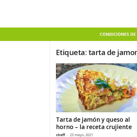
B
CONDICIONES DE 
i
e
Etiqueta: tarta de jamo
n
S
a
b
r
o
s
o
Tarta de jamón y queso al
horno – la receta crujiente
cheff
-
23 mayo, 2021