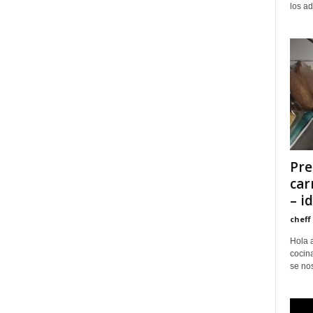
los ad
Pre
car
– id
cheff
Hola 
cocina
se nos