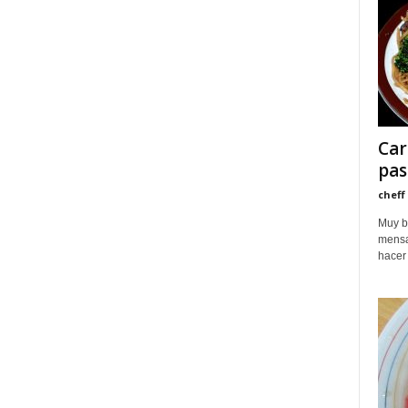
Car
pas
cheff
Muy b
mensa
hacer 