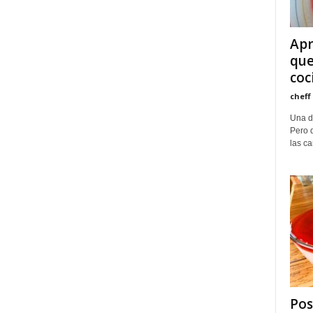
Apr
que
coc
cheff
Una de
Pero q
las ca
Pos