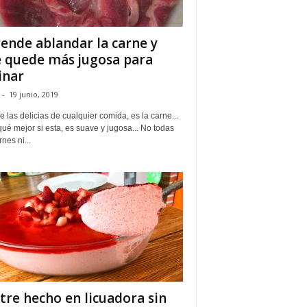
ende ablandar la carne y
 quede más jugosa para
inar
-
19 junio, 2019
 las delicias de cualquier comida, es la carne...
ué mejor si esta, es suave y jugosa... No todas
rnes ni...
tre hecho en licuadora sin