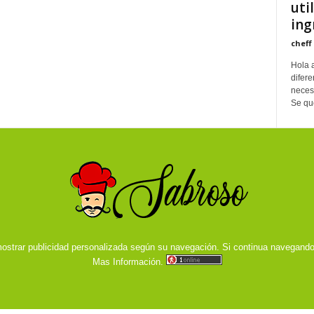
uti
ing
cheff
Hola 
difere
necesi
Se que
ostrar publicidad personalizada según su navegación. Si continua navegand
Mas Información.