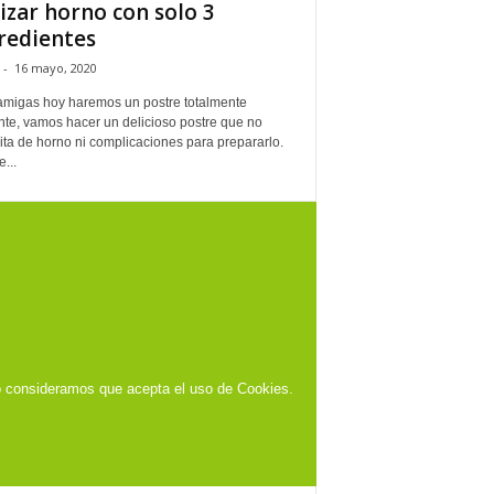
lizar horno con solo 3
redientes
-
16 mayo, 2020
amigas hoy haremos un postre totalmente
nte, vamos hacer un delicioso postre que no
ta de horno ni complicaciones para prepararlo.
...
o consideramos que acepta el uso de Cookies.