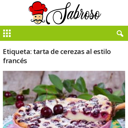
B
i
e
n
Etiqueta: tarta de cerezas al estilo
S
francés
a
b
r
o
s
o