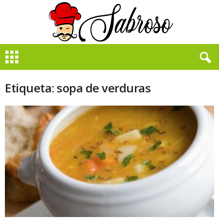
B
i
e
n
Etiqueta: sopa de verduras
S
a
b
r
o
s
o