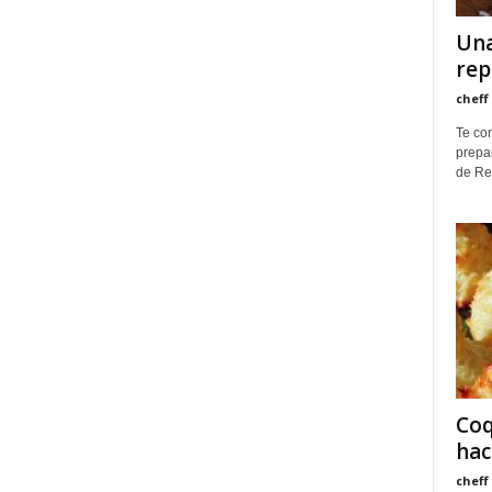
Una
rep
cheff
Te co
prepa
de Re
Coq
hac
cheff