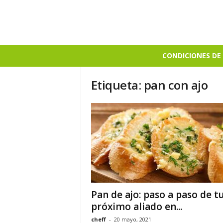
B
CONDICIONES DE 
i
e
Etiqueta: pan con ajo
n
S
a
b
r
o
s
o
Pan de ajo: paso a paso de t
próximo aliado en...
cheff
-
20 mayo, 2021