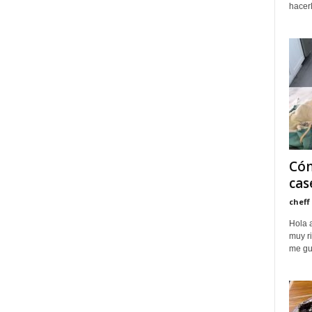
hacerl
Cóm
cas
cheff
Hola 
muy ri
me gus