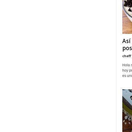
Así
pos
cheff
Hola 
hoy pr
es uno