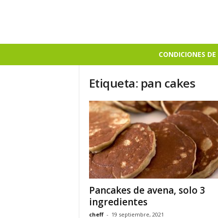
B
CONDICIONES DE 
i
e
Etiqueta: pan cakes
n
S
a
b
r
o
s
o
Pancakes de avena, solo 3
ingredientes
cheff
-
19 septiembre, 2021