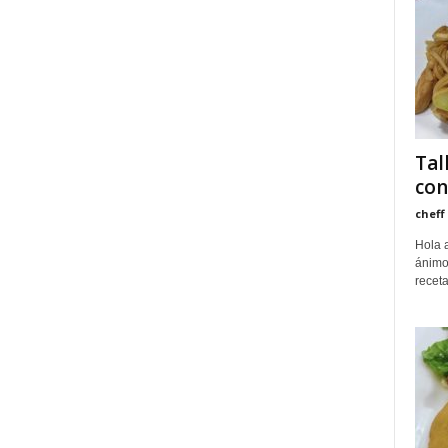
Tal
con
cheff
Hola 
ánimo
recet