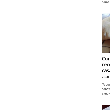
carne 
Com
rec
cas
cheff
Te com
sándw
sándwi