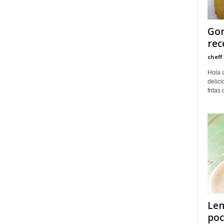
Gor
rec
cheff
Hola 
delici
fritas
Lem
poc