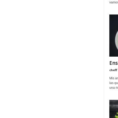
vamos 
Ens
cheff
Mis a
las qu
una ri