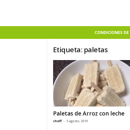
B
CONDICIONES DE 
i
e
Etiqueta: paletas
n
S
a
b
r
o
s
o
Paletas de Arroz con leche
cheff
-
5 agosto, 2019