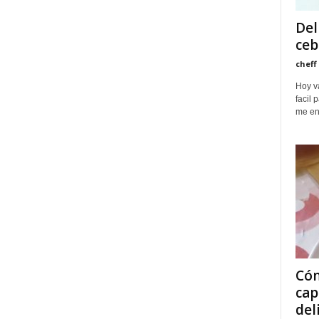
Del
ceb
cheff
Hoy va
facil 
me en
Cóm
cap
del