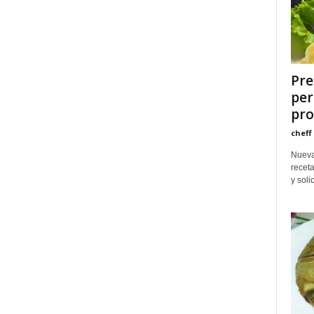
Pre
per
pro
cheff
Nueva
receta
y soli