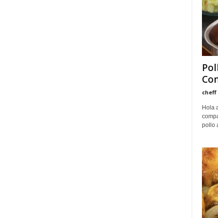
Pol
Com
cheff
Hola 
compa
pollo 