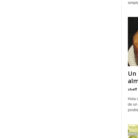
simple
Un 
alm
cheff
Hola m
de un
postre