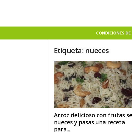
B
CONDICIONES DE 
i
e
Etiqueta: nueces
n
S
a
b
r
o
s
o
Arroz delicioso con frutas se
nueces y pasas una receta
para...