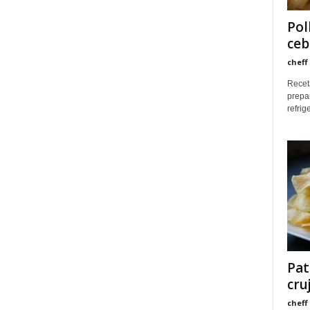
Pol
cebo
cheff
Receta
prepa
refrig
Pat
cru
cheff