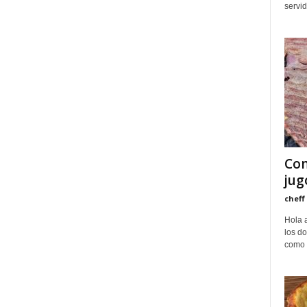
servid
Com
jug
cheff
Hola a
los do
como p