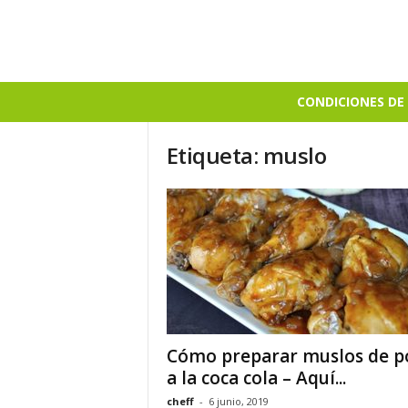
B
CONDICIONES DE 
i
e
Etiqueta: muslo
n
S
a
b
r
o
s
o
Cómo preparar muslos de p
a la coca cola – Aquí...
cheff
-
6 junio, 2019