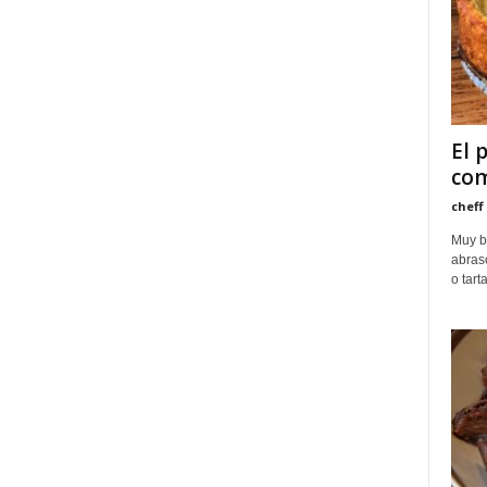
El 
com
cheff
Muy b
abras
o tart