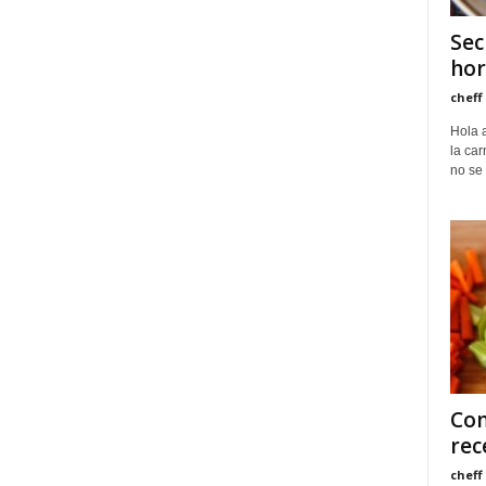
Sec
hor
cheff
Hola a
la car
no se 
Com
rec
cheff