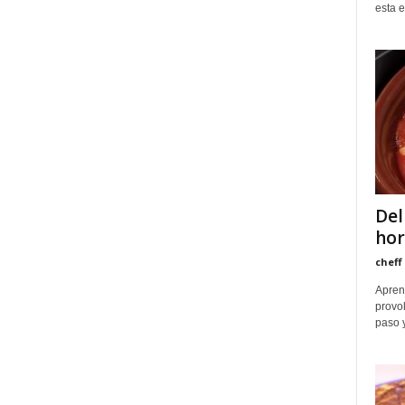
esta e
Del
ho
cheff
Apren
provol
paso y