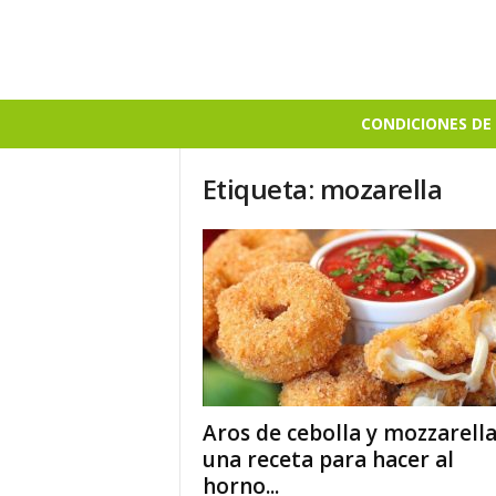
B
CONDICIONES DE 
i
e
Etiqueta: mozarella
n
S
a
b
r
o
s
o
Aros de cebolla y mozzarella
una receta para hacer al
horno...