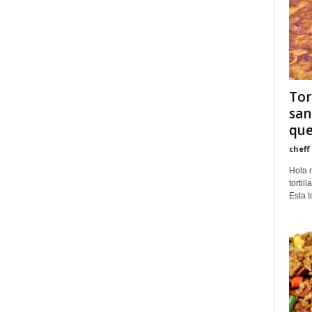
Tor
san
qu
cheff
Hola 
tortil
Esta t