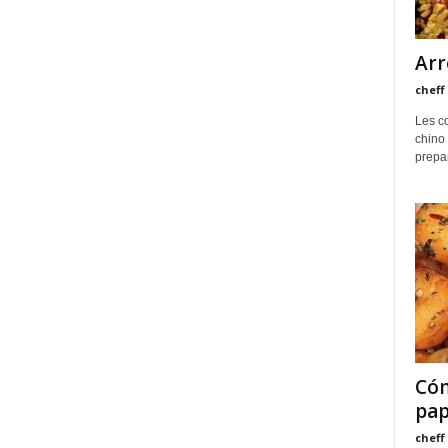
Arr
cheff
Les co
chino
prepa
Cóm
pap
cheff