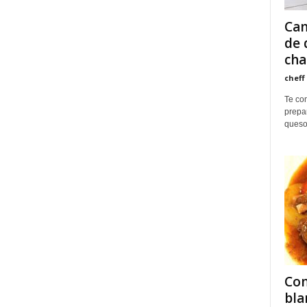
Can
de 
cha
cheff
Te com
prepa
queso
Com
bla