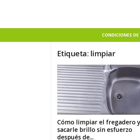
B
CONDICIONES DE 
i
e
Etiqueta: limpiar
n
S
a
b
r
o
s
o
Cómo limpiar el fregadero 
sacarle brillo sin esfuerzo
después de...