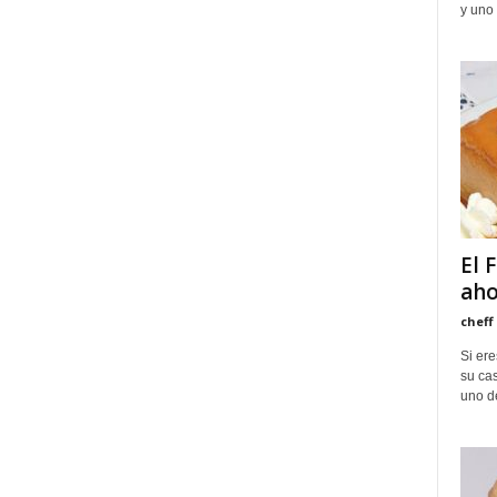
y uno 
El 
aho
cheff
Si er
su cas
uno de