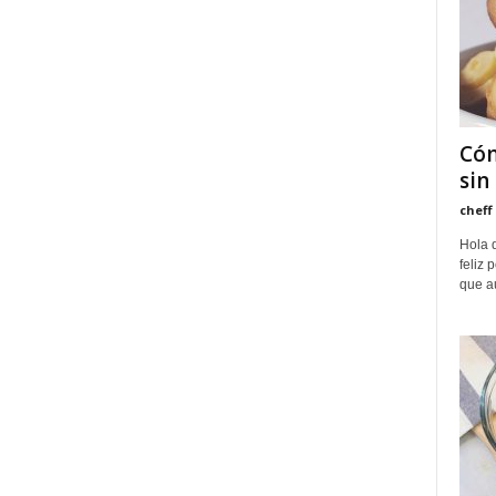
Cóm
sin
cheff
Hola 
feliz
que a