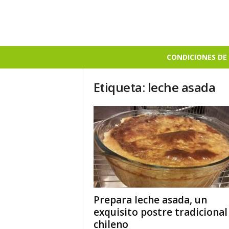
B
CONDICIONES DE 
i
e
Etiqueta: leche asada
n
S
a
b
r
o
s
o
Prepara leche asada, un
exquisito postre tradicional
chileno