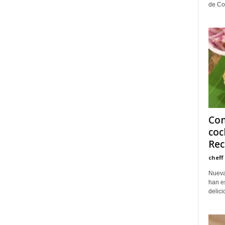
de Col
Com
coc
Rece
cheff
Nueva
han es
delici