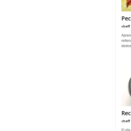
Pec
cheff
Apren
rellen
dedos 
Rec
cheff
El día