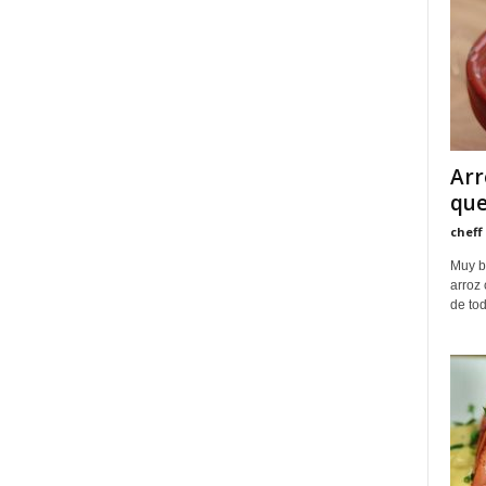
Arr
que
cheff
Muy b
arroz 
de tod