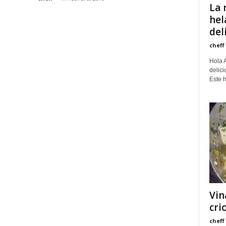
La 
hel
del
cheff
Hola A
delic
Este h
Vin
cri
cheff