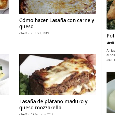
Cómo hacer Lasaña con carne y
queso
cheff
-
26 abril, 2019
Pol
cheff
Amiga
el pol
acomp
Lasaña de plátano maduro y
queso mozzarella
cheff
-
17 febrero, 2019