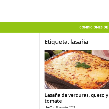
B
CONDICIONES DE 
i
e
Etiqueta: lasaña
n
S
a
b
r
o
s
o
Lasaña de verduras, queso y
tomate
cheff
-
18 agosto, 2021