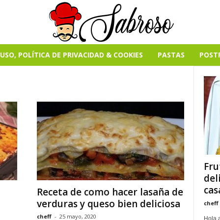
USO, POLÍTICA DE PRIVACIDAD & COOKIES
PASTAS
POST
Fru
del
cas
Receta de como hacer lasaña de
verduras y queso bien deliciosa
cheff
cheff
-
25 mayo, 2020
Hola a