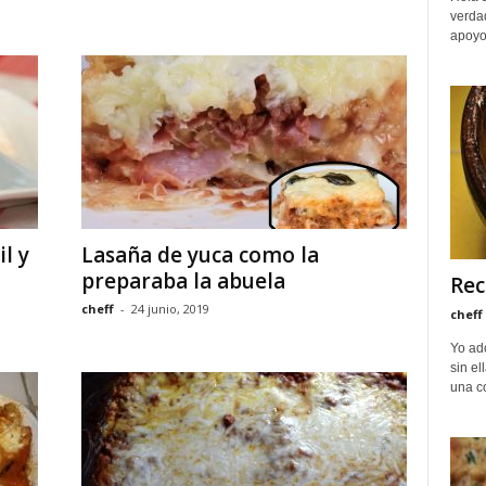
verda
apoyo
l y
Lasaña de yuca como la
preparaba la abuela
Rec
cheff
-
24 junio, 2019
cheff
Yo ad
sin el
una c