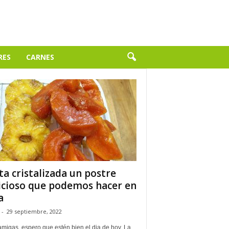
RES
CARNES
ta cristalizada un postre
icioso que podemos hacer en
a
-
29 septiembre, 2022
migas, espero que estén bien el dia de hoy. La