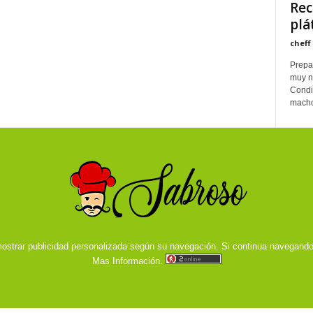
Rec
plá
cheff
Prepar
muy nu
Condi
macho
ostrar publicidad personalizada según su navegación. Si continua navegand
Mas Información.