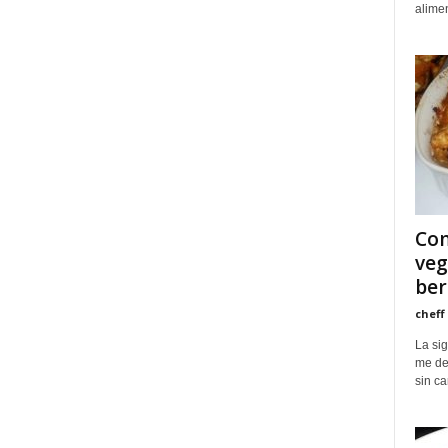
alimen
Com
veg
ber
cheff
La si
me de
sin ca