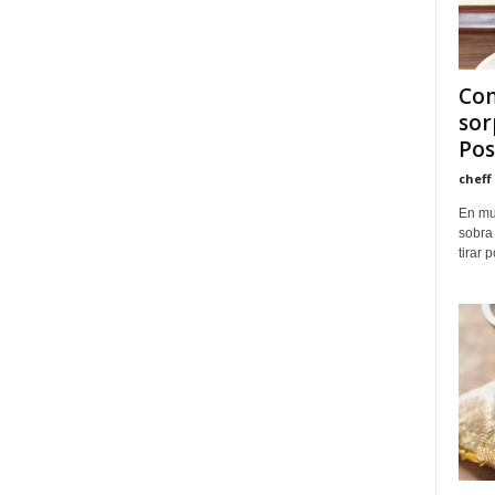
Con
sor
Pos
cheff
En mu
sobra 
tirar 