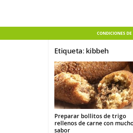
B
CONDICIONES DE 
i
e
Etiqueta: kibbeh
n
S
a
b
r
o
s
o
Preparar bollitos de trigo
rellenos de carne con much
sabor