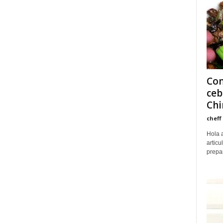
Com
ceb
Chi
cheff
Hola 
articu
prepar