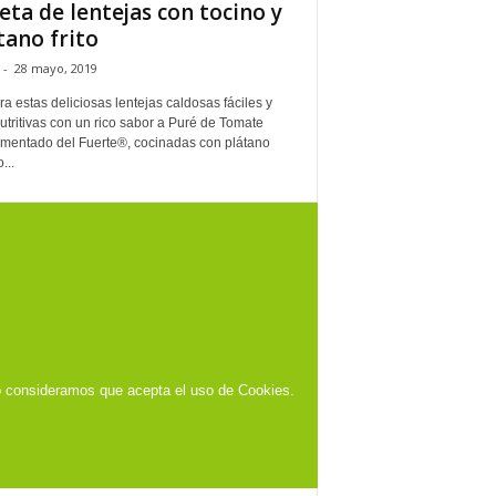
eta de lentejas con tocino y
tano frito
-
28 mayo, 2019
a estas deliciosas lentejas caldosas fáciles y
tritivas con un rico sabor a Puré de Tomate
mentado del Fuerte®, cocinadas con plátano
...
o consideramos que acepta el uso de Cookies.