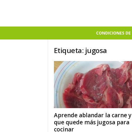
B
CONDICIONES DE 
i
e
Etiqueta: jugosa
n
S
a
b
r
o
s
o
Aprende ablandar la carne y
que quede más jugosa para
cocinar