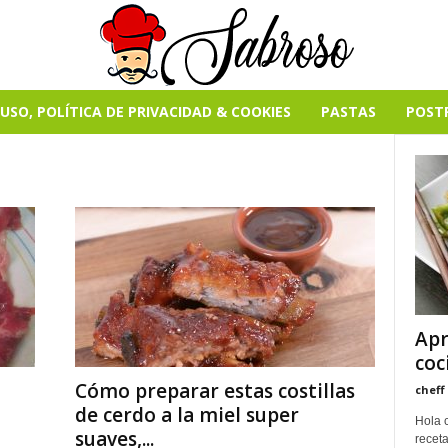
USO, POLÍTICA DE PRIVACIDAD & COOKIES
PASTAS
POST
Apr
coc
Cómo preparar estas costillas
cheff
de cerdo a la miel super
Hola 
suaves,...
receta