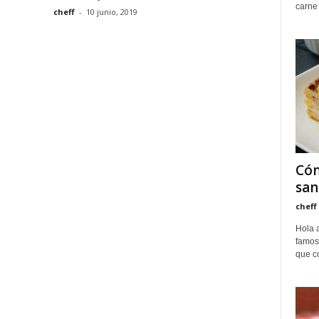
carne 
cheff
-
10 junio, 2019
Cóm
san
cheff
Hola 
famos
que co