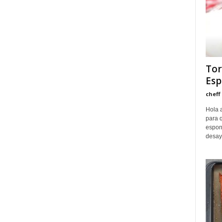
Tor
Esp
cheff
Hola 
para 
espon
desay