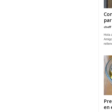
Com
par
cheff
Hola a
Amigo
rellen
Pre
en 