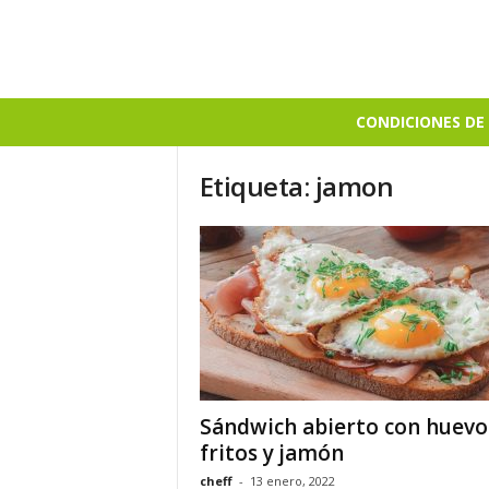
B
CONDICIONES DE 
i
e
Etiqueta: jamon
n
S
a
b
r
o
s
o
Sándwich abierto con huevo
fritos y jamón
cheff
-
13 enero, 2022