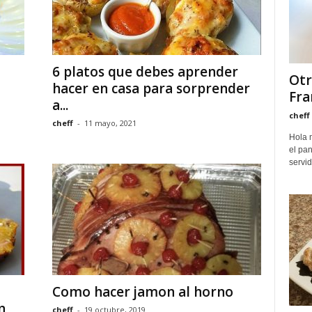
6 platos que debes aprender
Otr
hacer en casa para sorprender
Fra
a...
cheff
cheff
-
11 mayo, 2021
Hola 
el pa
servid
Como hacer jamon al horno
n
cheff
-
19 octubre, 2019