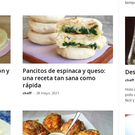
tiempo
n y
Pancitos de espinaca y queso:
Des
una receta tan sana como
cheff
rápida
Hola 
cheff
-
28 mayo, 2021
pollo 
fácil 