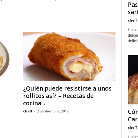
Pas
sar
cheff
Hola 
dulces
delici
¿Quién puede resistirse a unos
rollitos así? – Recetas de
cocina...
Cóm
cheff
-
2 septiembre, 2019
Car
cheff
Hola a