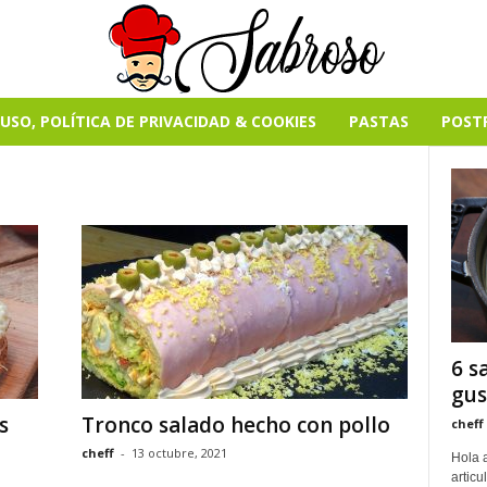
USO, POLÍTICA DE PRIVACIDAD & COOKIES
PASTAS
POST
6 s
gus
s
Tronco salado hecho con pollo
cheff
cheff
-
13 octubre, 2021
Hola a
artic