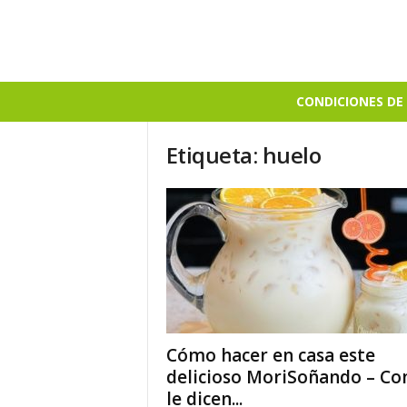
B
CONDICIONES DE 
i
e
Etiqueta: huelo
n
S
a
b
r
o
s
o
Cómo hacer en casa este
delicioso MoriSoñando – C
le dicen...