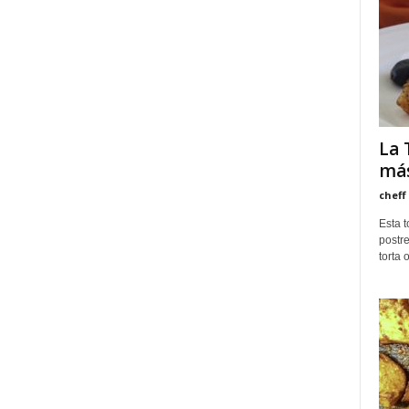
La 
más
cheff
Esta t
postre
torta 