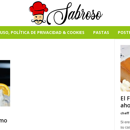
USO, POLÍTICA DE PRIVACIDAD & COOKIES
PASTAS
POST
El 
aho
cheff
omo
Si er
su cas