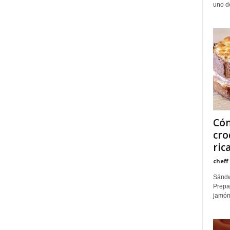
uno de
Cóm
cro
ric
cheff
Sándw
Prepa
jamón