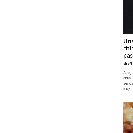
Una
chi
pas
cheff
Amiga
cerdo 
famos
muy...