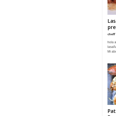
Las
pre
cheff
hola a
lasañ
Mi abu
Pat