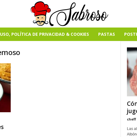
USO, POLÍTICA DE PRIVACIDAD & COOKIES
PASTAS
POST
remoso
Cóm
jug
cheff
es
Las a
Albónd