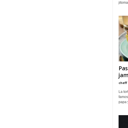
jitoma
Pas
jam
cheff
La tor
famos
papa y