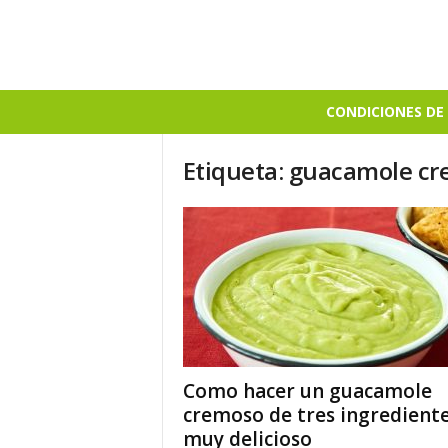
B
CONDICIONES DE 
i
e
Etiqueta: guacamole c
n
S
a
b
r
o
s
o
Como hacer un guacamole
cremoso de tres ingredient
muy delicioso