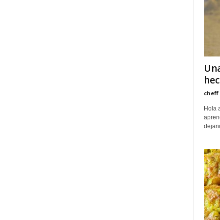
Una
hec
cheff
Hola 
apren
dejan