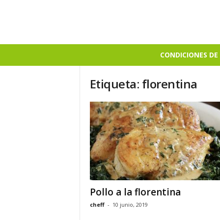
B
CONDICIONES DE 
i
e
Etiqueta: florentina
n
S
a
b
r
o
s
o
Pollo a la florentina
cheff
-
10 junio, 2019