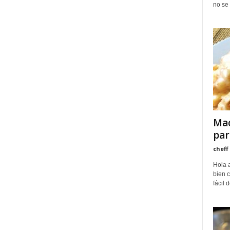
no se 
Mac
par
cheff
Hola 
bien c
fácil 