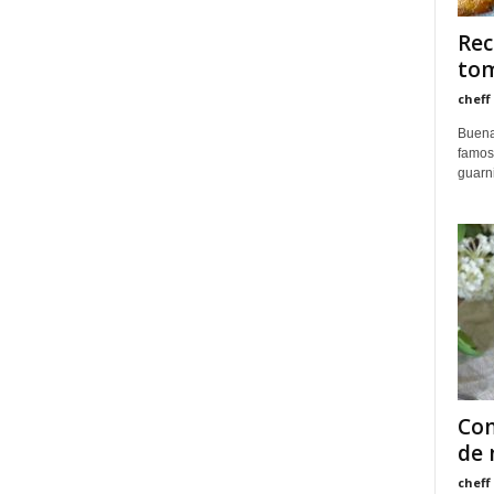
Rec
tom
cheff
Buena
famosi
guarni
Com
de 
cheff