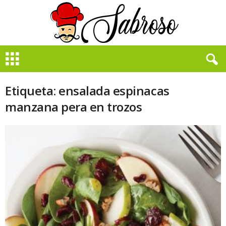
B
i
e
n
Etiqueta: ensalada espinacas
S
manzana pera en trozos
a
b
r
o
s
o