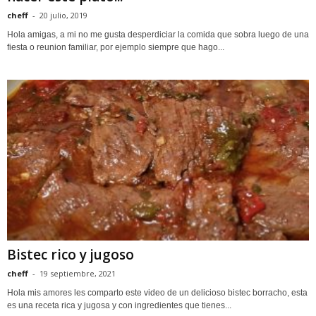
cheff
-
20 julio, 2019
Hola amigas, a mi no me gusta desperdiciar la comida que sobra luego de una
fiesta o reunion familiar, por ejemplo siempre que hago...
Bistec rico y jugoso
cheff
-
19 septiembre, 2021
Hola mis amores les comparto este video de un delicioso bistec borracho, esta
es una receta rica y jugosa y con ingredientes que tienes...