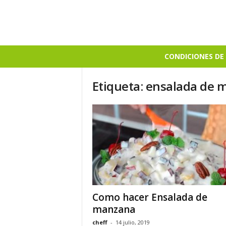
B
CONDICIONES DE 
i
e
Etiqueta: ensalada de
n
S
a
b
r
o
s
o
Como hacer Ensalada de
manzana
cheff
-
14 julio, 2019