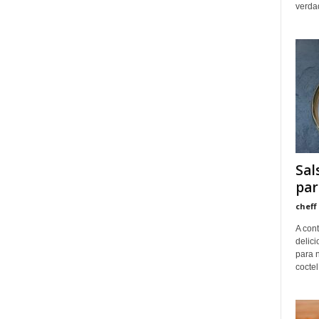
verdad
Sal
par
cheff
A con
delici
para n
coctel