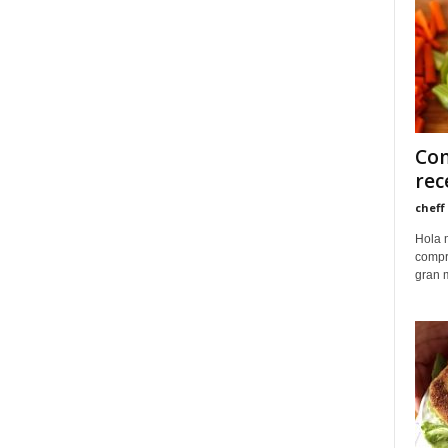
Com
rec
cheff
Hola 
compr
gran 