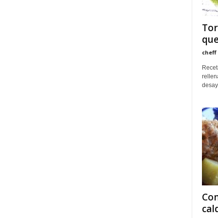
Tor
que
cheff
Receta
rellen
desayu
Com
cal