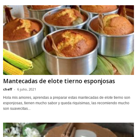
Mantecadas de elote tierno esponjosas
cheff
-
6 julio, 2021
Hola mis amores, aprendas a preparar estas mantecadas de elote tierno son
esponjosas, tienen mucho sabor y queda riquisimas, las recomiendo mucho
son suavecitas...