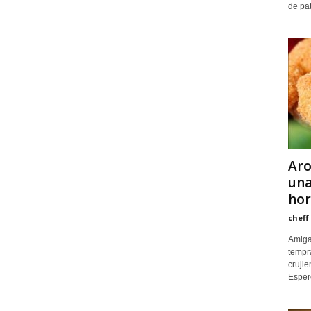
de pat
Aro
una
hor
cheff
Amiga
tempr
crujie
Espero