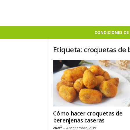
B
CONDICIONES DE 
i
e
Etiqueta: croquetas de
n
S
a
b
r
o
s
o
Cómo hacer croquetas de
berenjenas caseras
cheff
-
4 septiembre, 2019