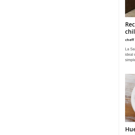
Rec
chi
cheff
La Sa
ideal 
simple
Hue