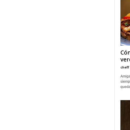
Cóm
ver
cheff
Amiga
siemp
quedan