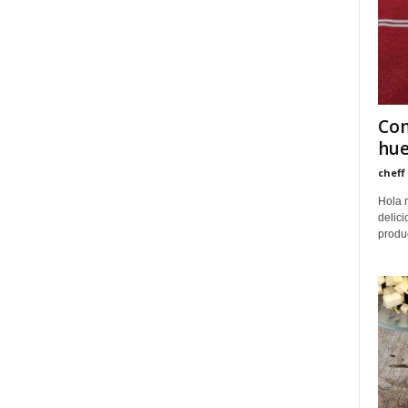
Com
hu
cheff
Hola 
delici
produc