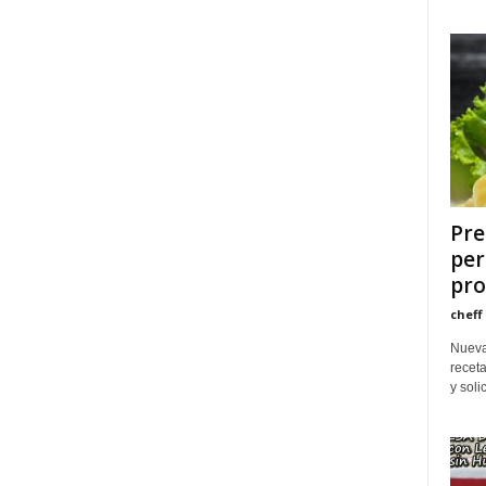
Pre
per
pro
cheff
Nueva
receta
y soli