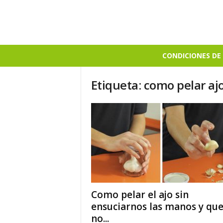
B
CONDICIONES DE 
i
e
Etiqueta: como pelar aj
n
S
a
b
r
o
s
o
Como pelar el ajo sin
ensuciarnos las manos y qu
no...