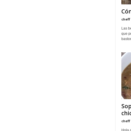
Cóm
cheff
Las b
que pr
basto
Sop
chi
cheff
Hola a