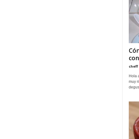
Cóm
con
cheff
Hola a
muy ri
degust