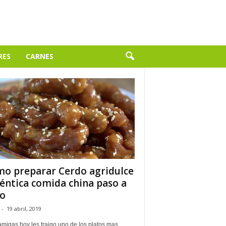
RES
CARNES
o preparar Cerdo agridulce
éntica comida china paso a
o
-
19 abril, 2019
migas hoy les traigo uno de los platos mas