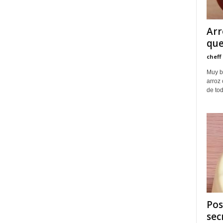
Arr
que
cheff
Muy b
arroz 
de tod
Pos
sec