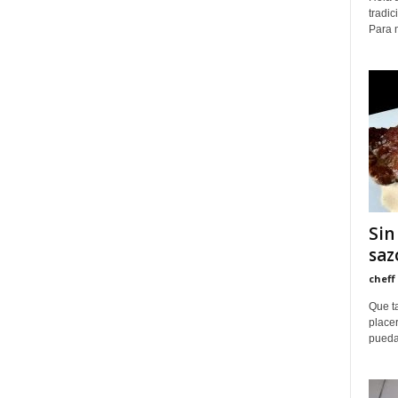
tradic
Para m
Sin
saz
cheff
Que t
placer
puedas