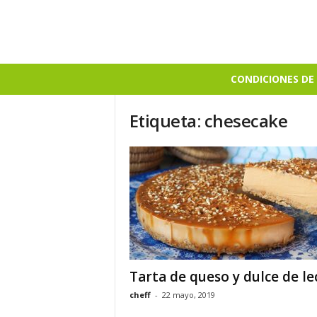
B
CONDICIONES DE 
i
e
Etiqueta: chesecake
n
S
a
b
r
o
s
o
Tarta de queso y dulce de le
cheff
-
22 mayo, 2019