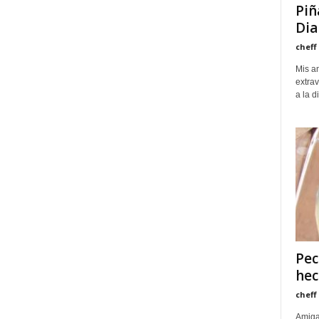
Piñ
Dia
cheff
Mis am
extra
a la d
Pec
hec
cheff
Amiga