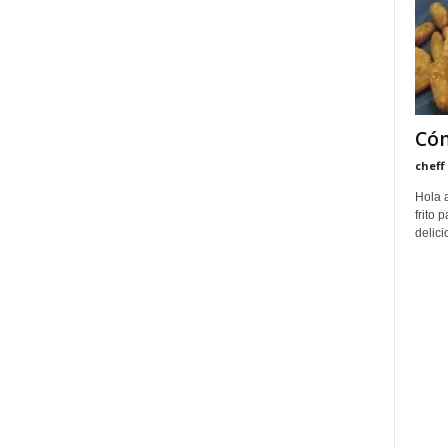
Cóm
cheff
Hola 
frito 
delici