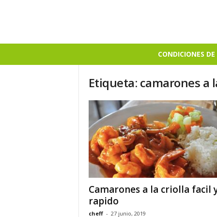
B
CONDICIONES DE 
i
e
Etiqueta: camarones a la
n
S
a
b
r
o
s
o
Camarones a la criolla facil 
rapido
cheff
-
27 junio, 2019