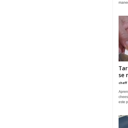
maner
Tar
se 
cheff
Apren
chees
este p