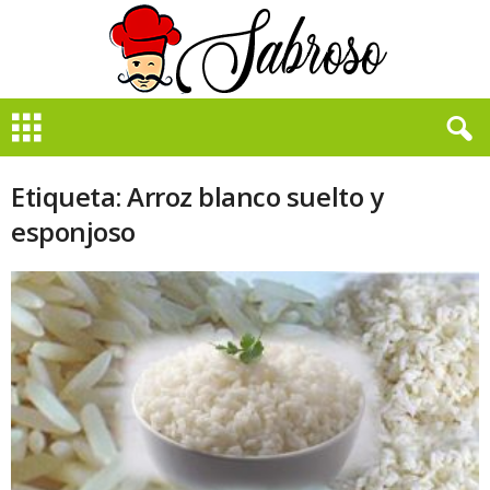
B
i
e
n
Etiqueta: Arroz blanco suelto y
S
esponjoso
a
b
r
o
s
o